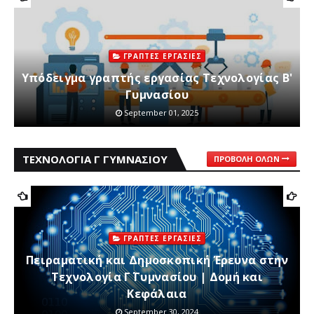
ΓΡΑΠΤΕΣ ΕΡΓΑΣΙΕΣ
Υπόδειγμα γραπτής εργασίας Τεχνολογίας Β'
Γυμνασίου
September 01, 2025
ΤΕΧΝΟΛΟΓΙΑ Γ ΓΥΜΝΑΣΙΟΥ
ΠΡΟΒΟΛΉ ΌΛΩΝ
ΓΡΑΠΤΕΣ ΕΡΓΑΣΙΕΣ
Πειραματική και Δημοσκοπική Έρευνα στην
Τεχνολογία Γ΄ Γυμνασίου | Δομή και
Κεφάλαια
September 30, 2024