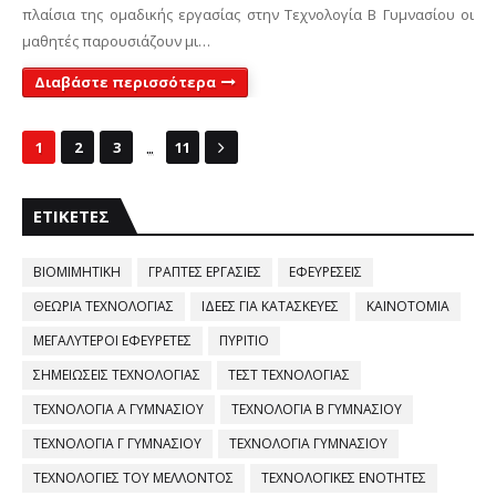
πλαίσια της ομαδικής εργασίας στην Τεχνολογία Β Γυμνασίου οι
μαθητές παρουσιάζουν μι…
Διαβάστε περισσότερα
...
1
2
3
11
ΕΤΙΚΈΤΕΣ
ΒΙΟΜΙΜΗΤΙΚΗ
ΓΡΑΠΤΕΣ ΕΡΓΑΣΙΕΣ
ΕΦΕΥΡΕΣΕΙΣ
ΘΕΩΡΙΑ ΤΕΧΝΟΛΟΓΙΑΣ
ΙΔΕΕΣ ΓΙΑ ΚΑΤΑΣΚΕΥΕΣ
ΚΑΙΝΟΤΟΜΙΑ
ΜΕΓΑΛΥΤΕΡΟΙ ΕΦΕΥΡΕΤΕΣ
ΠΥΡΙΤΙΟ
ΣΗΜΕΙΩΣΕΙΣ ΤΕΧΝΟΛΟΓΙΑΣ
ΤΕΣΤ ΤΕΧΝΟΛΟΓΙΑΣ
ΤΕΧΝΟΛΟΓΙΑ Α ΓΥΜΝΑΣΙΟΥ
ΤΕΧΝΟΛΟΓΙΑ Β ΓΥΜΝΑΣΙΟΥ
ΤΕΧΝΟΛΟΓΙΑ Γ ΓΥΜΝΑΣΙΟΥ
ΤΕΧΝΟΛΟΓΙΑ ΓΥΜΝΑΣΙΟΥ
ΤΕΧΝΟΛΟΓΙΕΣ ΤΟΥ ΜΕΛΛΟΝΤΟΣ
ΤΕΧΝΟΛΟΓΙΚΕΣ ΕΝΟΤΗΤΕΣ